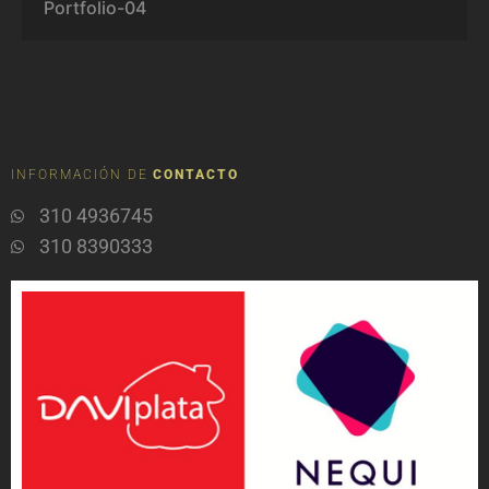
Portfolio-04
INFORMACIÓN DE
CONTACTO
310 4936745
310 8390333